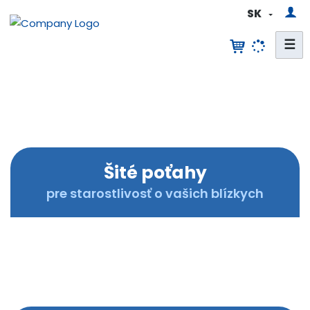
SK
☰
M
E
D
C
O
V
E
Šité poťahy
R
pre starostlivosť o vašich blízkych
|
P
o
ť
a
h
y