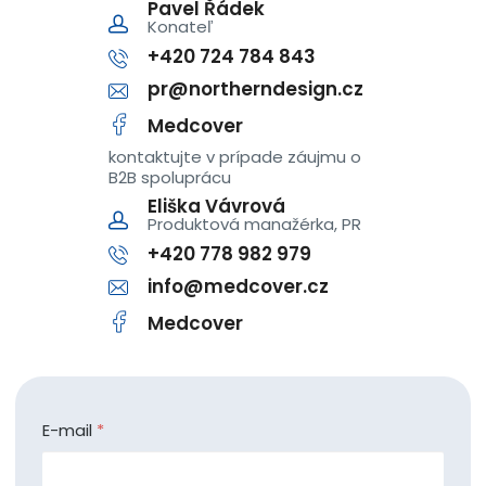
Pavel Řádek
Konateľ
+420 724 784 843
pr@northerndesign.cz
Medcover
kontaktujte v prípade záujmu o
B2B spoluprácu
Eliška Vávrová
Produktová manažérka, PR
+420 778 982 979
info@medcover.cz
Medcover
E-mail
*