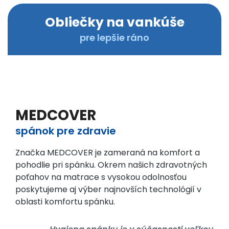
a
Obliečky na vankúše
t
r
pre lepšie ráno
a
c
o
v
,
O
MEDCOVER
b
spánok pre zdravie
l
i
Značka MEDCOVER je zameraná na komfort a
e
pohodlie pri spánku. Okrem našich zdravotných
č
poťahov na matrace s vysokou odolnosťou
k
poskytujeme aj výber najnovších technológií v
y
oblasti komfortu spánku.
n
a