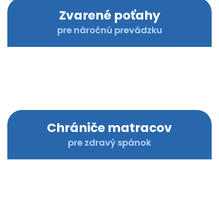
n
Zvarené poťahy
a
m
pre náročnú prevádzku
a
t
r
a
c
e
,
C
Chrániče matracov
h
pre zdravý spánok
r
á
n
i
č
e
m