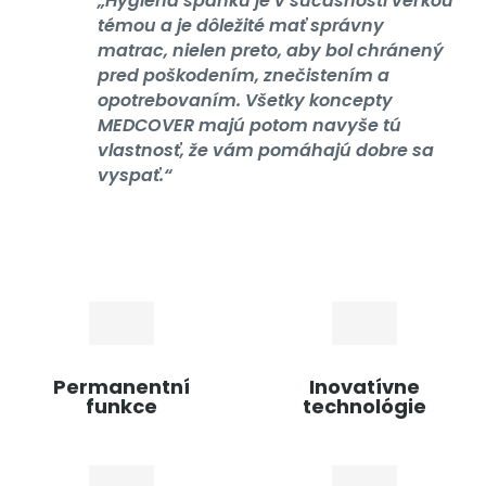
v
„Hygiena spánku je v súčasnosti veľkou
a
témou a je dôležité mať správny
matrac, nielen preto, aby bol chránený
n
pred poškodením, znečistením a
k
opotrebovaním. Všetky koncepty
ú
MEDCOVER majú potom navyše tú
š
vlastnosť, že vám pomáhajú dobre sa
e
vyspať.“
Permanentní
Inovatívne
funkce
technológie