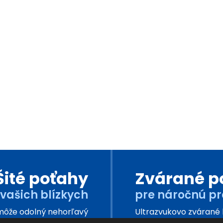
Šité poťahy
Zvárané p
 vašich blízkych
pre náročnú p
omôže odolný nehorľavý
Ultrazvukovo zvárané 
ý možno utierať rôznymi
kryty. Okrem toho sú 