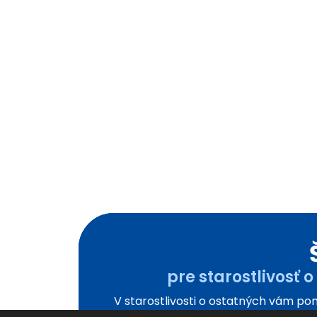
pre starostlivosť o
V starostlivosti o ostatných vám p
poťah z kvalitného materiálu, ktor