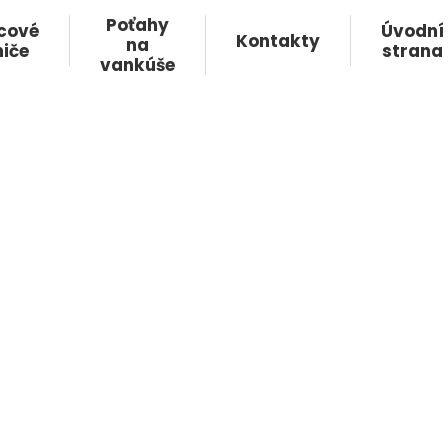
Poťahy
cové
Úvodní
Kontakty
na
iče
strana
vankúše