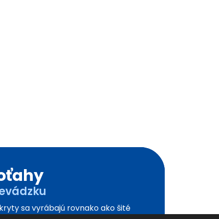
oťahy
revádzku
kryty sa vyrábajú rovnako ako šité
kryty v tomto prevedení pripravené